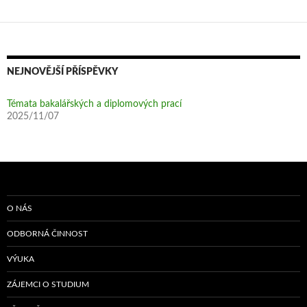
NEJNOVĚJŠÍ PŘÍSPĚVKY
Témata bakalářských a diplomových prací
2025/11/07
O NÁS
ODBORNÁ ČINNOST
VÝUKA
ZÁJEMCI O STUDIUM