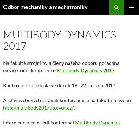
Hledat
Odbor mechaniky a mechatroniky
PŘEJÍT
ZÁKLAD
K
NAVIGA
OBSAHU
MENU
WEBU
MULTIBODY DYNAMICS
2017
Na fakultě strojní byla členy našeho odboru pořádána
mezinárodní konference
Multibody Dynamics 2017
.
Konference se konala ve dnech 19.-22. června 2017.
Archív webových stránek konference je na fakultním webu
http://multibody2017.fs.cvut.cz/
.
Informace o celé sérii konferencí
Multibody Dynamics
.